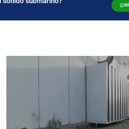
el sonido submarino?
W