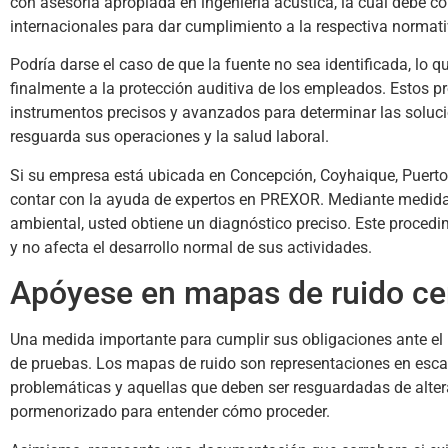
con asesoría apropiada en ingeniería acústica, la cual debe c
internacionales para dar cumplimiento a la respectiva normati
Podría darse el caso de que la fuente no sea identificada, lo 
finalmente a la protección auditiva de los empleados. Estos 
instrumentos precisos y avanzados para determinar las soluc
resguarda sus operaciones y la salud laboral.
Si su empresa está ubicada en Concepción, Coyhaique, Puerto
contar con la ayuda de expertos en PREXOR. Mediante medidas 
ambiental, usted obtiene un diagnóstico preciso. Este procedi
y no afecta el desarrollo normal de sus actividades.
Apóyese en mapas de ruido cer
Una medida importante para cumplir sus obligaciones ante el 
de pruebas. Los mapas de ruido son representaciones en escal
problemáticas y aquellas que deben ser resguardadas de alte
pormenorizado para entender cómo proceder.